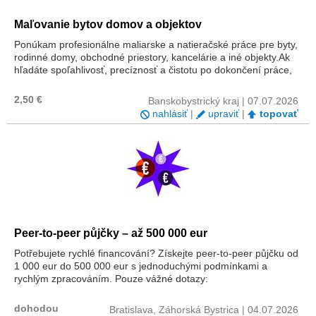
Maľovanie bytov domov a objektov
Ponúkam profesionálne maliarske a natieračské práce pre byty,
rodinné domy, obchodné priestory, kancelárie a iné objekty.Ak
hľadáte spoľahlivosť, precíznosť a čistotu po dokončení práce,
ste na správnom mieste. Premením vaše priestory presne podľa
vašich p...
2,50 €
Banskobystrický kraj | 07.07.2026
nahlásiť
|
upraviť
|
topovať
Peer-to-peer půjčky – až 500 000 eur
Potřebujete rychlé financování? Získejte peer-to-peer půjčku od
1 000 eur do 500 000 eur s jednoduchými podmínkami a
rychlým zpracováním. Pouze vážné dotazy:
Ondjkucera@gmail.com
dohodou
Bratislava, Záhorská Bystrica | 04.07.2026