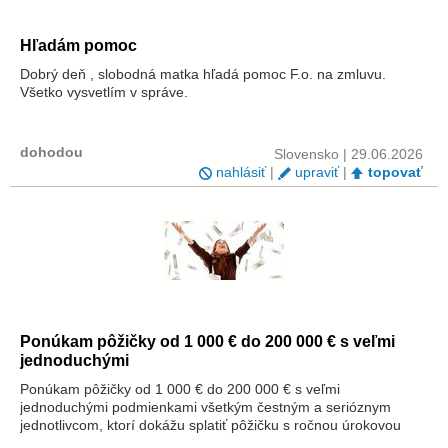
Hľadám pomoc
Dobrý deň , slobodná matka hľadá pomoc F.o. na zmluvu.
Všetko vysvetlím v správe.
dohodou
Slovensko | 29.06.2026
nahlásiť
|
upraviť
|
topovať
Ponúkam pôžičky od 1 000 € do 200 000 € s veľmi
jednoduchými
Ponúkam pôžičky od 1 000 € do 200 000 € s veľmi
jednoduchými podmienkami všetkým čestným a serióznym
jednotlivcom, ktorí dokážu splatiť pôžičku s ročnou úrokovou
sadzbou 3 %. Taktiež sa zaoberám investíciami a poskytujem