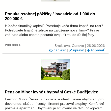
Ponuka osobnej pôžičky / investície od 1 000 do
200 000 €
Hľadáte finančný kapitál? Potrebuje vaša firma kapitál na rast?
Potrebujete finančné zdroje na založenie novej firmy? Práve
začínate alebo chcete posunúť svoju firmu do ďalšej fázy
rozvoja? Ponúkame pôžičky od 1 000 do 200 000 € s úrokovou
sadzbou 3 % na o...
200 000 €
Bratislava, Čunovo | 28.06.2026
nahlásiť
|
upraviť
|
topovať
Penzion Minor levné ubytování České Budějovice
Penzion Minor České Budějovice je ideální levné ubytování pro
dovolenou, služební cesty i firemní pracovní skupiny. Komfortní
pokoje a apartmán. Ubytování je situováno ve dvoupokojovém