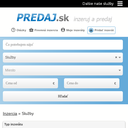
Dalšie naše služby
Otázky
Firemná inzercia
Moje inzeráty
Pridať inzerát
Služby
×
Miesto
Hľadať
Inzercia
» Služby
Typ inzerátu