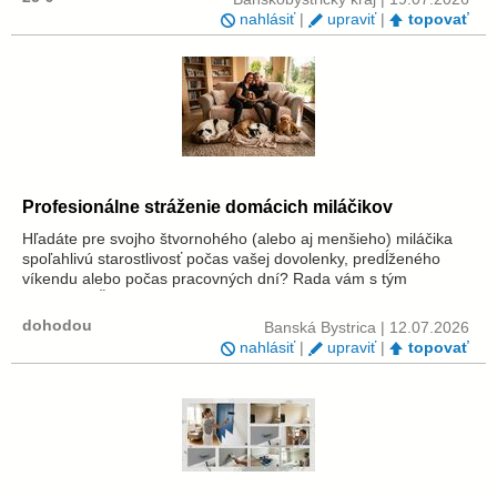
nahlásiť
|
upraviť
|
topovať
Profesionálne stráženie domácich miláčikov
Hľadáte pre svojho štvornohého (alebo aj menšieho) miláčika
spoľahlivú starostlivosť počas vašej dovolenky, predĺženého
víkendu alebo počas pracovných dní? Rada vám s tým
pomôžem.Čo všetko ponúkam: Stráženie u mňa doma:
Bezpečné a priateľské prostredie s p...
dohodou
Banská Bystrica | 12.07.2026
nahlásiť
|
upraviť
|
topovať