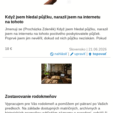
Když jsem hledal půjčku, narazil jsem na internetu
na tohoto
Jmenuji se (Procházka Zdeněk) Když jsem hledal půjčku, narazil
jsem na internetu na tohoto poctivého poskytovatele půjček.
Poprvé jsem jim nevěřil, dokud od nich půjčku nezískám. Pokud
potřebujete půjčku, kontaktujte je pro více informací:
johnn5569@gmail....
10 €
Slovensko | 21.06.2026
nahlásiť
|
upraviť
|
topovať
Zostavovanie rodokmeňov
Vypracujem pre Vás rodokmeň a pomôžem pri pátraní po Vašich
predkoch. Na základe dostupných matričných, archívnych a
historických prameňov vyhľadám záznamy o narodení, sobáši či