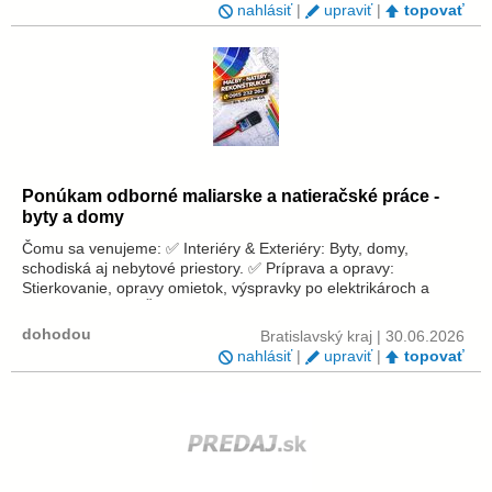
nahlásiť
|
upraviť
|
topovať
Ponúkam odborné maliarske a natieračské práce -
byty a domy
Čomu sa venujeme: ✅ Interiéry & Exteriéry: Byty, domy,
schodiská aj nebytové priestory. ✅ Príprava a opravy:
Stierkovanie, opravy omietok, výspravky po elektrikároch a
búracie práce. ✅ Špeciálne riešenia: Odstraňovanie plesní,
protiplesňové ná...
dohodou
Bratislavský kraj | 30.06.2026
nahlásiť
|
upraviť
|
topovať