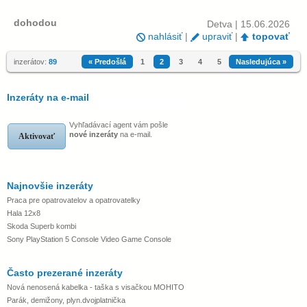
dohodou
Detva | 15.06.2026
nahlásiť
|
upraviť
|
topovať
inzerátov:
89
« Predošlá
1
2
3
4
5
Nasledujúca »
Inzeráty na e-mail
Vyhľadávací agent vám pošle
nové inzeráty
na e-mail.
Aktivovať
Najnovšie inzeráty
Praca pre opatrovatelov a opatrovatelky
Hala 12x8
Skoda Superb kombi
Sony PlayStation 5 Console Video Game Console
Často prezerané inzeráty
Nová nenosená kabelka - taška s visačkou MOHITO
Parák, demižony, plyn.dvojplatnička