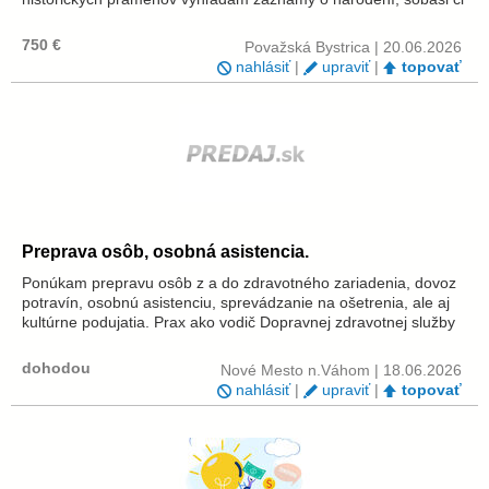
úmrtí Vašich predkov. Zostavím prehľadný rodokmeň a
spracujem výsledky genealo...
750 €
Považská Bystrica | 20.06.2026
nahlásiť
|
upraviť
|
topovať
Preprava osôb, osobná asistencia.
Ponúkam prepravu osôb z a do zdravotného zariadenia, dovoz
potravín, osobnú asistenciu, sprevádzanie na ošetrenia, ale aj
kultúrne podujatia. Prax ako vodič Dopravnej zdravotnej služby
mám 10 rokov. Okres Nové mesto nad Váhom a okolie, po
dohode aj diaľkov...
dohodou
Nové Mesto n.Váhom | 18.06.2026
nahlásiť
|
upraviť
|
topovať