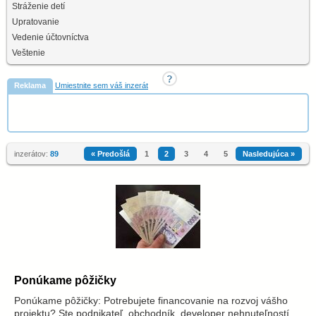
Stráženie detí
Upratovanie
Vedenie účtovníctva
Veštenie
Reklama
Umiestnite sem váš inzerát
inzerátov:
89
« Predošlá
1
2
3
4
5
Nasledujúca »
Ponúkame pôžičky
Ponúkame pôžičky: Potrebujete financovanie na rozvoj vášho
projektu? Ste podnikateľ, obchodník, developer nehnuteľností