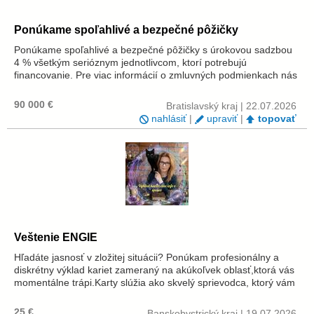
Ponúkame spoľahlivé a bezpečné pôžičky
Ponúkame spoľahlivé a bezpečné pôžičky s úrokovou sadzbou
4 % všetkým serióznym jednotlivcom, ktorí potrebujú
financovanie. Pre viac informácií o zmluvných podmienkach nás
prosím kontaktujte. Email: agnesina.perrin@gmail.com
90 000 €
Bratislavský kraj | 22.07.2026
nahlásiť
|
upraviť
|
topovať
Veštenie ENGIE
Hľadáte jasnosť v zložitej situácii? Ponúkam profesionálny a
diskrétny výklad kariet zameraný na akúkoľvek oblasť,ktorá vás
momentálne trápi.Karty slúžia ako skvelý sprievodca, ktorý vám
ukáže skryté súvislosti a možnosti,ktoré pred sebou máte.
Robím aj v...
25 €
Banskobystrický kraj | 19.07.2026