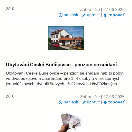
apartmánu pro 1 až 4 osoby a v prostorných jednolůžkových,
dvoulůžko...
28 €
Zahraničie | 27.06.2026
nahlásiť
|
upraviť
|
topovať
Ubytování České Budějovice - penzion se snídaní
Ubytování České Budějovice – penzion se snídaní nabízí pobyt
ve dvoupokojovém apartmánu pro 1–4 osoby a v prostorných
jednolůžkových, dvoulůžkových, třílůžkových i čtyřlůžkových
pokojích. Recepce vám ochotně vyhoví, zda preferujete
manželské (spojené) post...
28 €
Zahraničie | 27.06.2026
nahlásiť
|
upraviť
|
topovať