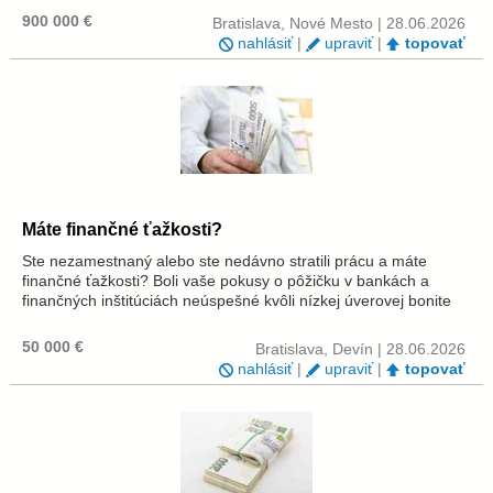
peer-to-peer pôžičky všetkých druho...
900 000 €
Bratislava, Nové Mesto | 28.06.2026
nahlásiť
|
upraviť
|
topovať
Máte finančné ťažkosti?
Ste nezamestnaný alebo ste nedávno stratili prácu a máte
finančné ťažkosti? Boli vaše pokusy o pôžičku v bankách a
finančných inštitúciách neúspešné kvôli nízkej úverovej bonite
vašich príbuzných? Vaša finančná situácia vás robí čoraz
zraniteľnejšími. Kont...
50 000 €
Bratislava, Devín | 28.06.2026
nahlásiť
|
upraviť
|
topovať