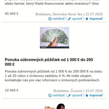
alebo farmár, ktorý hľadá financovanie alebo investíciu? Sme
finančná inštitúcia, ktorá ponúka financovanie a investície v
rozmedzí od 1...
90 000 €
Bratislava, Devínska Nová Ves | 22.07.2026
nahlásiť
|
upraviť
|
topovať
Ponuka súkromných pôžičiek od 1 000 € do 200
000 €
Ponuka súkromných pôžičiek od 1 000 € do 200 000 € na dobu
1 až 20 rokov s úrokovou sadzbou 4 %. Ak máte záujem,
kontaktujte nás pre viac informácií o zmluvných podmienkach.
Email: agnesina.perrin@gmail.com
10 000 €
Bratislava, Čunovo | 22.07.2026
nahlásiť
|
upraviť
|
topovať