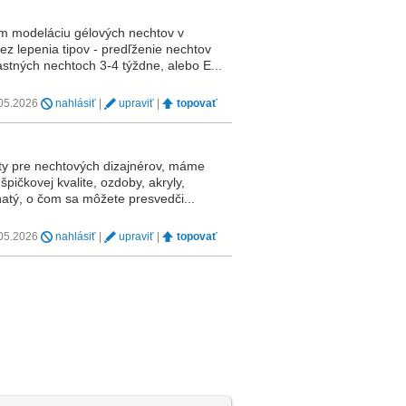
m modeláciu gélových nechtov v
ez lepenia tipov - predľženie nechtov
astných nechtoch 3-4 týždne, alebo E...
.05.2026
nahlásiť
|
upraviť
|
topovať
ty pre nechtových dizajnérov, máme
pičkovej kvalite, ozdoby, akryly,
ohatý, o čom sa môžete presvedči...
.05.2026
nahlásiť
|
upraviť
|
topovať