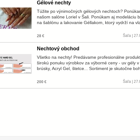
Gélové nechty
Túžite po výnimočných gélových nechtoch? Ponúka
našom salóne Loriel v Šali. Ponúkam aj modeláciu b
na šablónu a lakovanie Géllakom, ktorý vydrží na vl
Šaľa | 27
28 €
Nechtový obchod
Všetko na nechty! Predávame profesionálne produk
širokú ponuku výrobkov za výborné ceny - uv gély v š
brúsky, Acryl Gel, štetce... Sortiment je skutočne b
Šaľa | 27
200 €