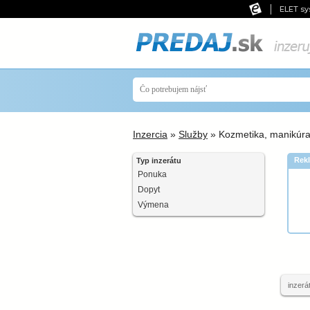
ELET sy
Inzercia
»
Služby
» Kozmetika, manikúra
Rek
Typ inzerátu
Ponuka
Dopyt
Výmena
inzerá