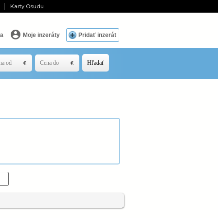
Karty Osudu
ia
Moje inzeráty
Pridať inzerát
Hľadať