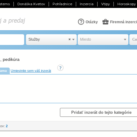
stems
Donáška Kvetov
Pohľadnice
Inzercia
Vtipy
Horoskopy
Otázky
Firemná inzerc
Služby
×
Miesto
, pedikúra
lama
Umiestnite sem váš inzerát
Pridať inzerát do tejto kategórie
tov:
2