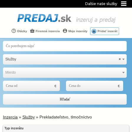
Dalšie naše služby
Otázky
Firemná inzercia
Moje inzeráty
Pridať inzerát
Služby
×
Miesto
Hľadať
Inzercia
»
Služby
» Prekladateľstvo, tlmočníctvo
Typ inzerátu