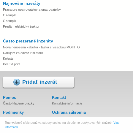
Najnovšie inzeráty
Praca pre opatrovatelov a opatrovatelky
Ozempik
Ozempik
Predám elektrický traktor
Často prezerané inzeráty
Nová nenosená kabelka - taška s visačkou MOHITO
Darujem za odvoz Hifi stolik
Kolesá
Pvs.3d print
Pridať inzerát
Pomoc
Kontakt
Často kladené otázky
Kontaktné informácie
Podmienky
Ochrana súkromia
Podmienky inzercie
Používanie cookies
Toto webové sídlo používa súbory cookie na zlepšenie poskytovaných služieb.
Viac
Zásady spracovania osobných
informácií
údajov