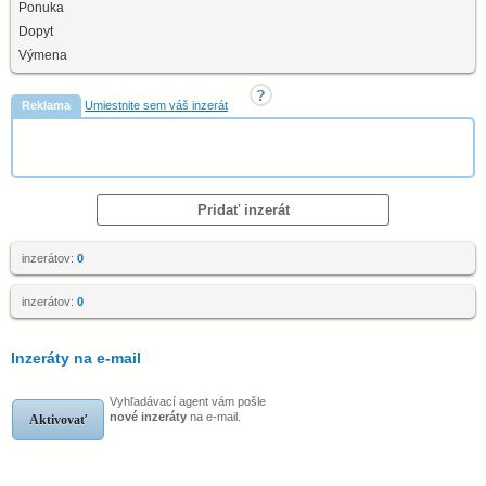
Ponuka
Dopyt
Výmena
Reklama
Umiestnite sem váš inzerát
Pridať inzerát
inzerátov:
0
inzerátov:
0
Inzeráty na e-mail
Vyhľadávací agent vám pošle
nové inzeráty
na e-mail.
Aktivovať